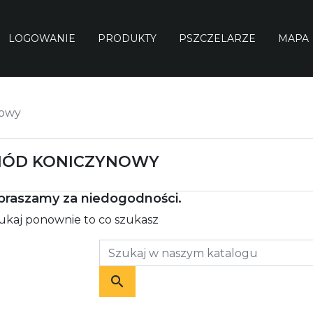
LOGOWANIE
PRODUKTY
PSZCZELARZE
MAPA
nowy
IÓD KONICZYNOWY
praszamy za niedogodności.
kaj ponownie to co szukasz