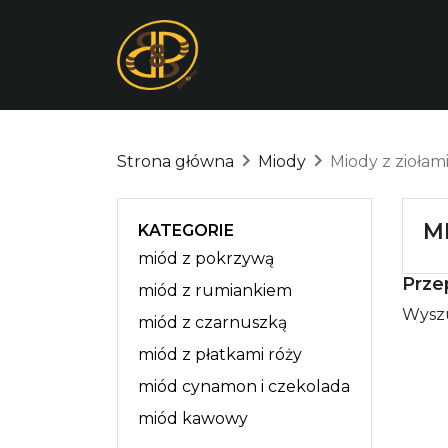
Strona główna
Miody
Miody z ziołam
M
KATEGORIE
miód z pokrzywą
Prze
miód z rumiankiem
Wyszu
miód z czarnuszką
miód z płatkami róży
miód cynamon i czekolada
miód kawowy