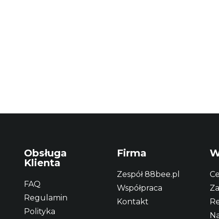
Obsługa
Firma
W
Klienta
Zespół 88bee.pl
Ce
FAQ
Współpraca
Za
Regulamin
Kontakt
Re
Polityka
Na