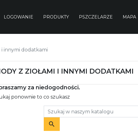
LOGOWANIE
PRODUKTY
PSZCZELARZE
MAPA
i i innymi dodatkami
IODY Z ZIOŁAMI I INNYMI DODATKAMI
praszamy za niedogodności.
kaj ponownie to co szukasz